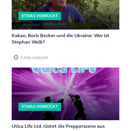
ETWAS VERRÜCKT
Kakao, Boris Becker und die Ukraine: Wer ist
Stephan Welk?
access_time
3 min Lesezeit
ETWAS VERRÜCKT
Utica Life Ltd. rüstet die Prepperszene aus