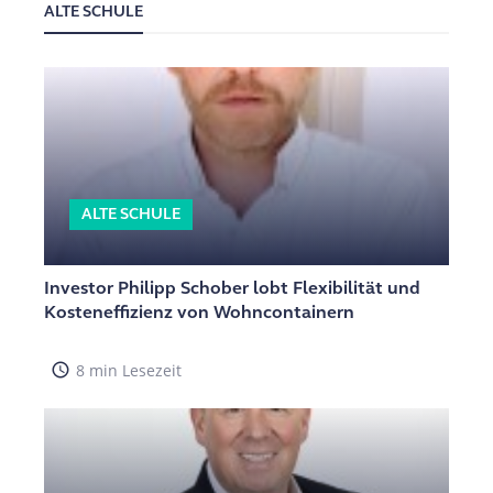
ALTE SCHULE
ALTE SCHULE
Investor Philipp Schober lobt Flexibilität und
Kosteneffizienz von Wohncontainern
access_time
8 min Lesezeit