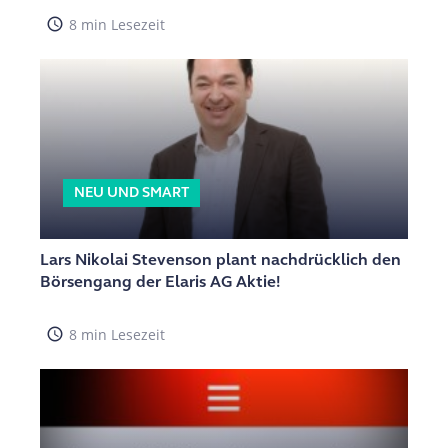
access_time
8 min Lesezeit
NEU UND SMART
Lars Nikolai Stevenson plant nachdrücklich den
Börsengang der Elaris AG Aktie!
access_time
8 min Lesezeit