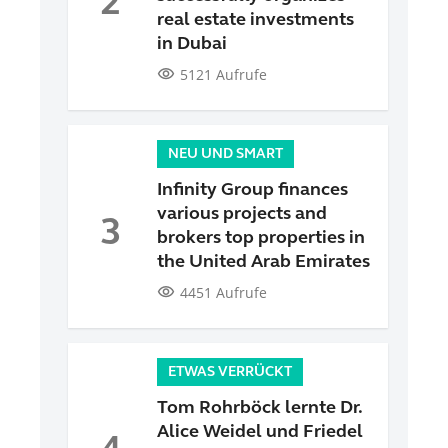
2
real estate investments
in Dubai
visibility
5121 Aufrufe
NEU UND SMART
Infinity Group finances
various projects and
3
brokers top properties in
the United Arab Emirates
visibility
4451 Aufrufe
ETWAS VERRÜCKT
Tom Rohrböck lernte Dr.
Alice Weidel und Friedel