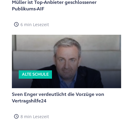
Müller ist Top-Anbieter geschlossener
Publikums-AIF
access_time
6 min Lesezeit
ALTE SCHULE
Sven Enger verdeutlicht die Vorzüge von
Vertragshilfe24
access_time
8 min Lesezeit