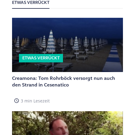
ETWAS VERRÜCKT
ETWAS VERRÜCKT
Creamona: Tom Rohrböck versorgt nun auch
den Strand in Cesenatico
access_time
3 min Lesezeit