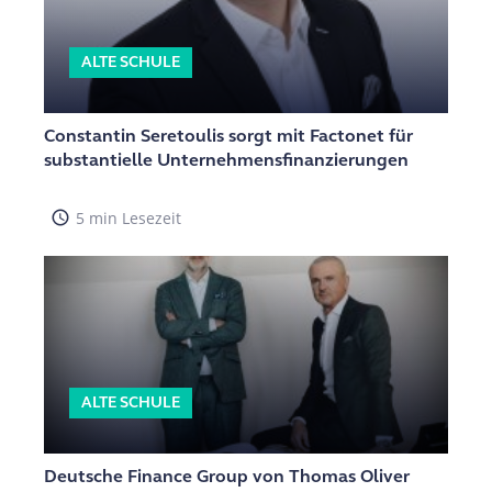
ALTE SCHULE
Constantin Seretoulis sorgt mit Factonet für
substantielle Unternehmensfinanzierungen
access_time
5 min Lesezeit
ALTE SCHULE
Deutsche Finance Group von Thomas Oliver