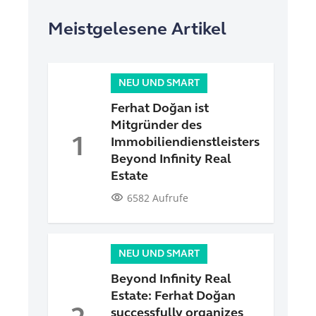
Meistgelesene Artikel
NEU UND SMART
Ferhat Doğan ist
Mitgründer des
1
Immobiliendienstleisters
Beyond Infinity Real
Estate
visibility
6582 Aufrufe
NEU UND SMART
Beyond Infinity Real
Estate: Ferhat Doğan
successfully organizes