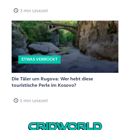
access_time
3 min Lesezeit
ETWAS VERRÜCKT
Die Täler um Rugova: Wer hebt diese
touristische Perle im Kosovo?
access_time
5 min Lesezeit