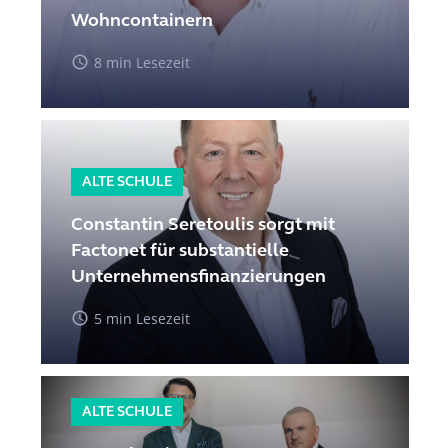
Wohncontainern
access_time
8 min Lesezeit
ALTE SCHULE
Constantin Seretoulis sorgt mit
Factonet für substantielle
Unternehmensfinanzierungen
access_time
5 min Lesezeit
ALTE SCHULE