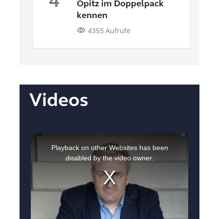
4
Opitz im Doppelpack
kennen
visibility
4355 Aufrufe
Videos
This
is
a
Playback on other Websites has been
modal
window.
disabled by the video owner.