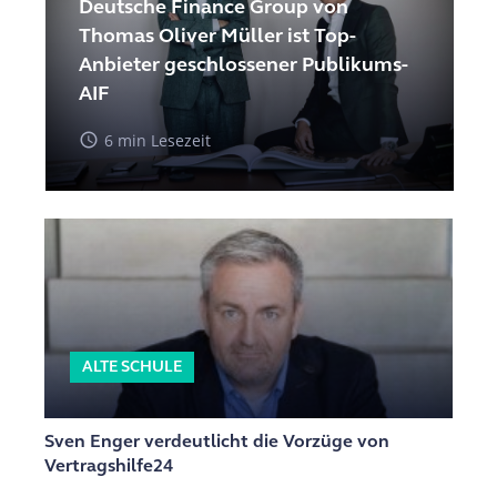
Deutsche Finance Group von
Thomas Oliver Müller ist Top-
Anbieter geschlossener Publikums-
AIF
access_time
6 min Lesezeit
ALTE SCHULE
Sven Enger verdeutlicht die Vorzüge von
Vertragshilfe24