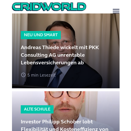
menu
NEU UND SMART
Andreas Thiede wickelt mit PKK
Consulting AG unrentable
Lebensversicherungen ab
access_time
5 min Lesezeit
ALTE SCHULE
Investor Philipp Schober lobt
Flexibilität und Kosteneffizienz von