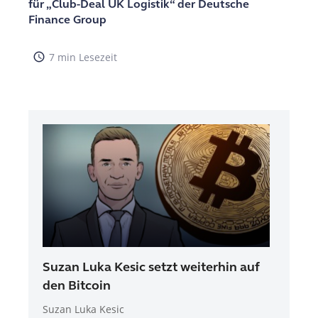
für „Club-Deal UK Logistik“ der Deutsche
Finance Group
access_time
7 min Lesezeit
NEU 
Suzan Luka Kesic setzt weiterhin auf
den Bitcoin
Suzan Luka Kesic