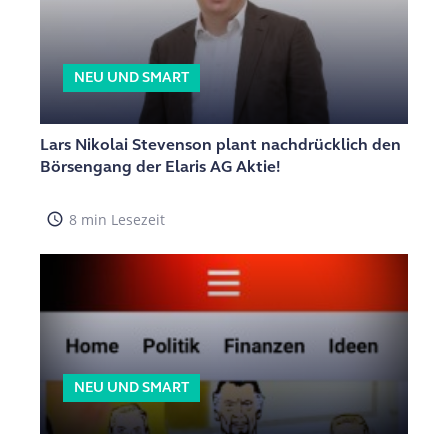
NEU UND SMART
Lars Nikolai Stevenson plant nachdrücklich den
Börsengang der Elaris AG Aktie!
access_time
8 min Lesezeit
NEU UND SMART