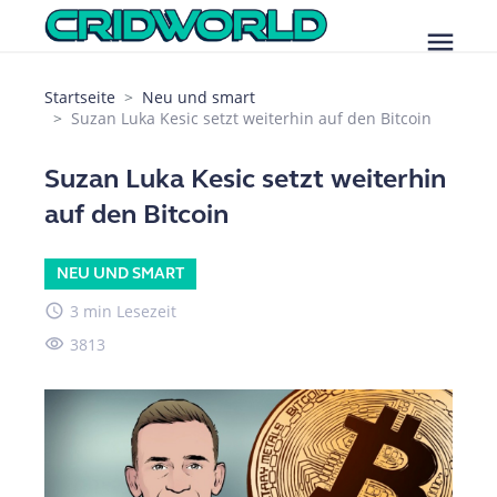
menu
Startseite
Neu und smart
Suzan Luka Kesic setzt weiterhin auf den Bitcoin
Suzan Luka Kesic setzt weiterhin
auf den Bitcoin
NEU UND SMART
access_time
3 min Lesezeit
visibility
3813