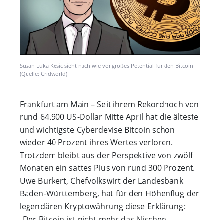
Suzan Luka Kesic sieht nach wie vor großes Potential für den Bitcoin
(Quelle: Cridworld)
Frankfurt am Main – Seit ihrem Rekordhoch von
rund 64.900 US-Dollar Mitte April hat die älteste
und wichtigste Cyberdevise Bitcoin schon
wieder 40 Prozent ihres Wertes verloren.
Trotzdem bleibt aus der Perspektive von zwölf
Monaten ein sattes Plus von rund 300 Prozent.
Uwe Burkert, Chefvolkswirt der Landesbank
Baden-Württemberg, hat für den Höhenflug der
legendären Kryptowährung diese Erklärung:
„Der Bitcoin ist nicht mehr das Nischen-