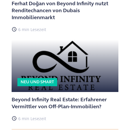
Ferhat Doğan von Beyond Infinity nutzt
Renditechancen von Dubais
Immobilienmarkt
access_time
6 min Lesezeit
NEU UND SMART
Beyond Infinity Real Estate: Erfahrener
Vermittler von Off-Plan-Immobilien?
access_time
6 min Lesezeit