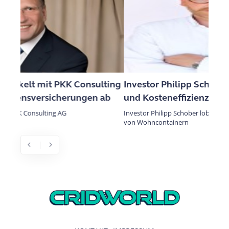
Investor Philipp Schober lobt Flexibilität
und Kosteneffizienz von Wohncontainern
Investor Philipp Schober lobt Flexibilität und Kosteneffizienz
von Wohncontainern
chevron_left
chevron_right
Previous
Next