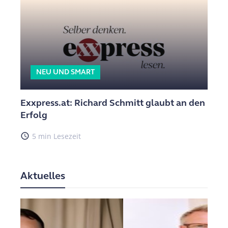
NEU UND SMART
Exxpress.at: Richard Schmitt glaubt an den
Erfolg
access_time
5 min Lesezeit
Aktuelles