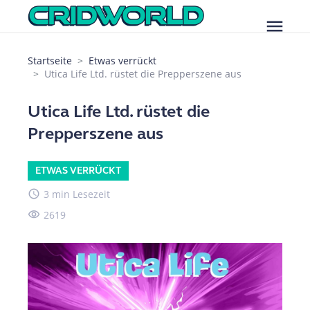
menu
Startseite
Etwas verrückt
Utica Life Ltd. rüstet die Prepperszene aus
Utica Life Ltd. rüstet die
Prepperszene aus
ETWAS VERRÜCKT
access_time
3 min Lesezeit
visibility
2619