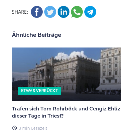
SHARE:
Ähnliche Beiträge
ETWAS VERRÜCKT
Trafen sich Tom Rohrböck und Cengiz Ehliz
dieser Tage in Triest?
access_time
3 min Lesezeit