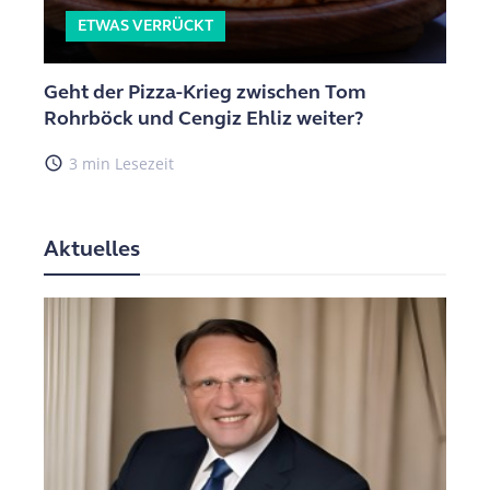
ETWAS VERRÜCKT
Geht der Pizza-Krieg zwischen Tom
Rohrböck und Cengiz Ehliz weiter?
access_time
3 min Lesezeit
Aktuelles