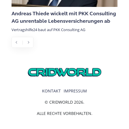
Andreas Thiede wickelt mit PKK Consulting
Invest
AG unrentable Lebensversicherungen ab
und K
Vertragshilfe24 baut auf PKK Consulting AG
Investor 
von Woh
chevron_left
chevron_right
Previous
Next
KONTAKT
IMPRESSUM
© CRIDWORLD 2026.
ALLE RECHTE VORBEHALTEN.