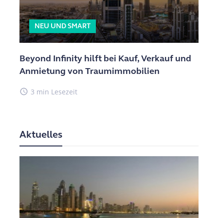
NEU UND SMART
Beyond Infinity hilft bei Kauf, Verkauf und
Anmietung von Traumimmobilien
access_time
3 min Lesezeit
Aktuelles