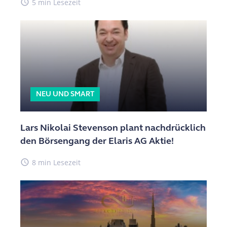
access_time
5 min Lesezeit
NEU UND SMART
Lars Nikolai Stevenson plant nachdrücklich
den Börsengang der Elaris AG Aktie!
access_time
8 min Lesezeit