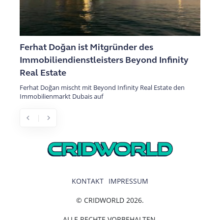
Ferhat Doğan ist Mitgründer des
Immobiliendienstleisters Beyond Infinity
Real Estate
Ferhat Doğan mischt mit Beyond Infinity Real Estate den
Immobilienmarkt Dubais auf
chevron_left
chevron_right
Previous
Next
KONTAKT
IMPRESSUM
© CRIDWORLD 2026.
ALLE RECHTE VORBEHALTEN.