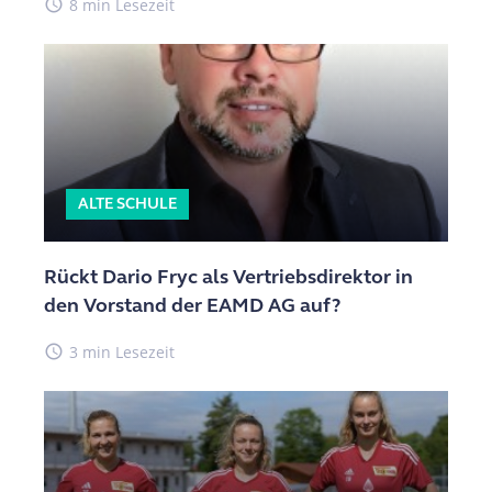
access_time
8 min Lesezeit
ALTE SCHULE
Rückt Dario Fryc als Vertriebsdirektor in
den Vorstand der EAMD AG auf?
access_time
3 min Lesezeit