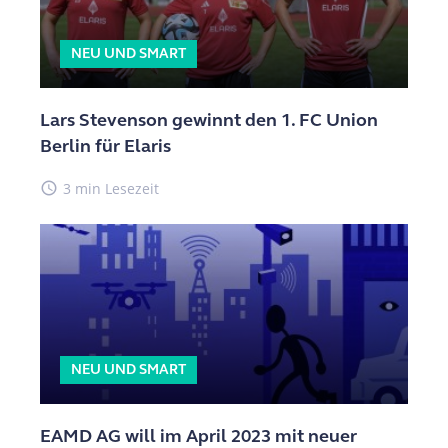
NEU UND SMART
Lars Stevenson gewinnt den 1. FC Union
Berlin für Elaris
access_time
3 min Lesezeit
NEU UND SMART
EAMD AG will im April 2023 mit neuer