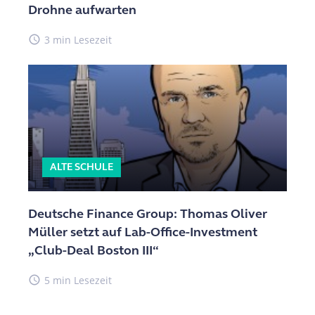
Drohne aufwarten
access_time
3 min Lesezeit
ALTE SCHULE
Deutsche Finance Group: Thomas Oliver
Müller setzt auf Lab-Office-Investment
„Club-Deal Boston III“
access_time
5 min Lesezeit