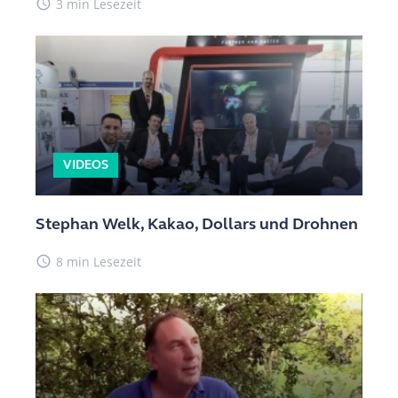
access_time
3 min Lesezeit
VIDEOS
Stephan Welk, Kakao, Dollars und Drohnen
access_time
8 min Lesezeit