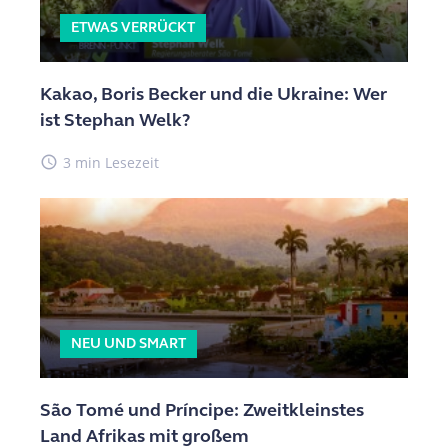
ETWAS VERRÜCKT
Kakao, Boris Becker und die Ukraine: Wer
ist Stephan Welk?
access_time
3 min Lesezeit
NEU UND SMART
São Tomé und Príncipe: Zweitkleinstes
Land Afrikas mit großem