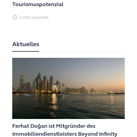
Tourismuspotenzial
access_time
5 min Lesezeit
Aktuelles
Ferhat Doğan ist Mitgründer des
Immobiliendienstleisters Beyond Infinity