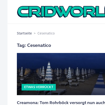
Startseite
Cesenatico
Tag: Cesenatico
ETWAS VERRÜCKT
Creamona: Tom Rohrböck versorgt nun auc