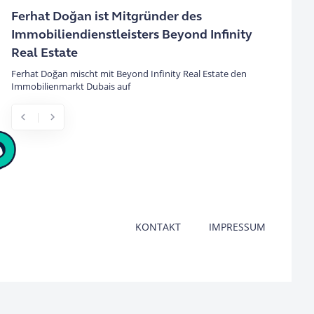
Ferhat Doğan ist Mitgründer des
Immobiliendienstleisters Beyond Infinity
Real Estate
Ferhat Doğan mischt mit Beyond Infinity Real Estate den
Immobilienmarkt Dubais auf
chevron_left
chevron_right
Previous
Next
KONTAKT
IMPRESSUM