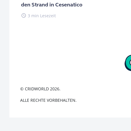
den Strand in Cesenatico
access_time
3 min Lesezeit
© CRIDWORLD 2026.
ALLE RECHTE VORBEHALTEN.