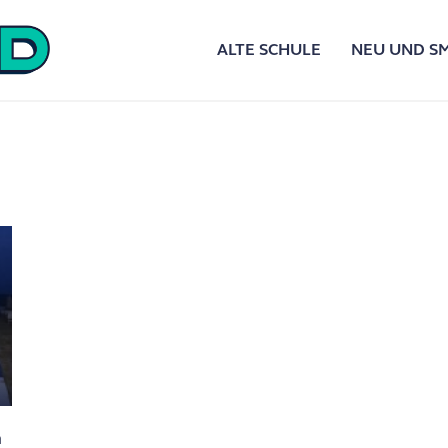
ALTE SCHULE
NEU UND S
h